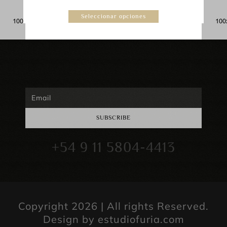
Seleccionar opciones
SUBSCRIBE
+54 9 11 5804-4413
Copyright 2026 | All rights Reserved.
Design by
estudiofuria.com